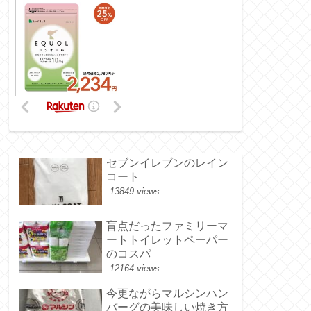
セブンイレブンのレイン
コート
13849 views
盲点だったファミリーマ
ートトイレットペーパー
のコスパ
12164 views
今更ながらマルシンハン
バーグの美味しい焼き方