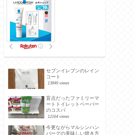
セブンイレブンのレイン
コート
13849 views
盲点だったファミリーマ
ートトイレットペーパー
のコスパ
12164 views
今更ながらマルシンハン
バーグの美味しい焼き方