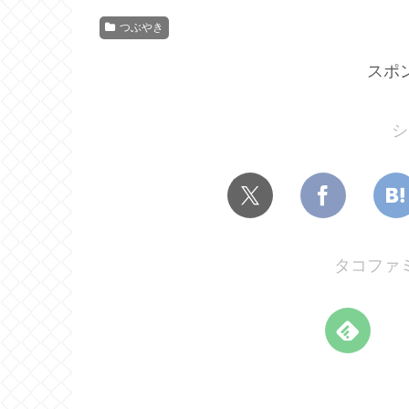
つぶやき
スポ
シ
タコファ