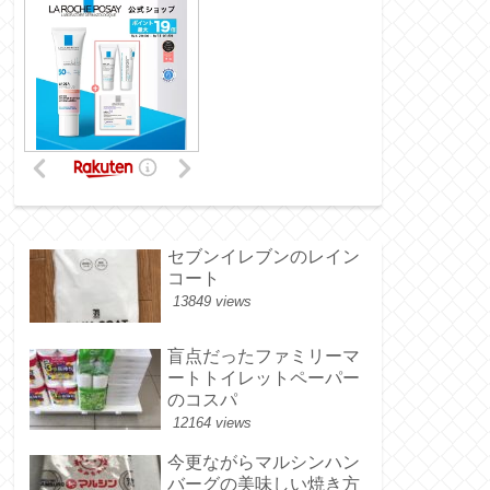
セブンイレブンのレイン
コート
13849 views
盲点だったファミリーマ
ートトイレットペーパー
のコスパ
12164 views
今更ながらマルシンハン
バーグの美味しい焼き方