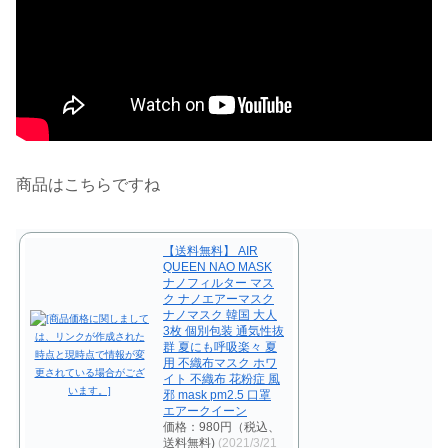
商品はこちらですね
【送料無料】 AIR
QUEEN NAO MASK
ナノフィルター マス
ク ナノエアーマスク
ナノマスク 韓国 大人
3枚 個別包装 通気性抜
群 夏にも呼吸楽々 夏
用 不織布マスク ホワ
イト 不織布 花粉症 風
邪 mask pm2.5 口罩
エアークイーン
価格：980円（税込、
送料無料)
(2021/3/21