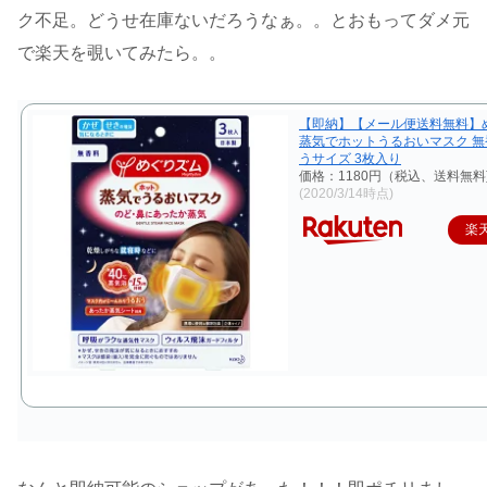
ク不足。どうせ在庫ないだろうなぁ。。とおもってダメ元
で楽天を覗いてみたら。。
【即納】【メール便送料無料】
蒸気でホットうるおいマスク 無
うサイズ 3枚入り
価格：1180円（税込、送料無料
(2020/3/14時点)
楽