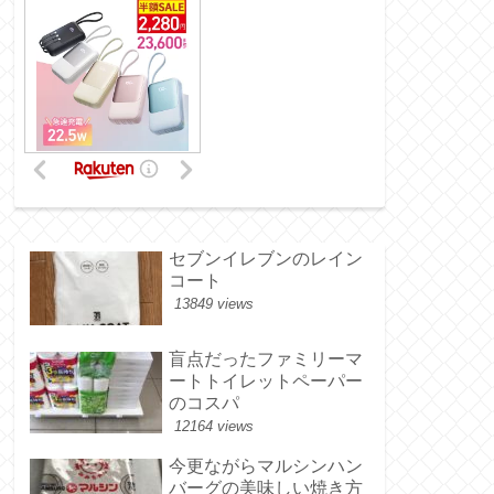
セブンイレブンのレイン
コート
13849 views
盲点だったファミリーマ
ートトイレットペーパー
のコスパ
12164 views
今更ながらマルシンハン
バーグの美味しい焼き方