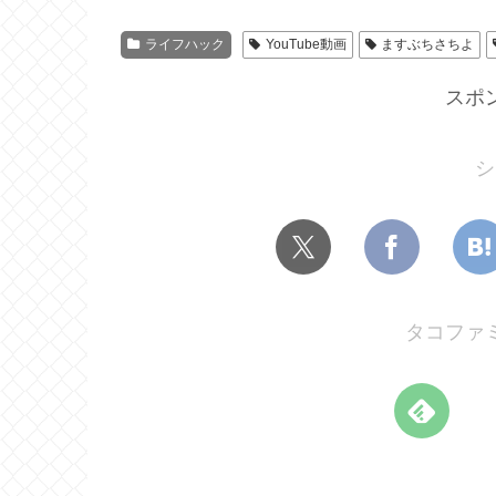
ライフハック
YouTube動画
ますぶちさちよ
スポ
シ
タコファ